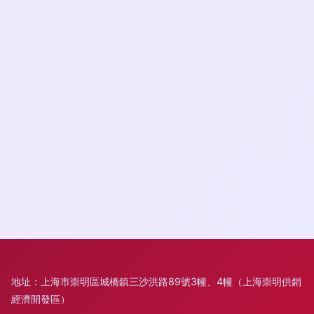
地址：上海市崇明區城橋鎮三沙洪路89號3幢、4幢（上海崇明供銷
經濟開發區）